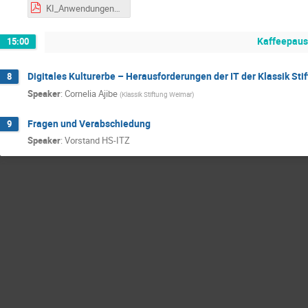
KI_Anwendungen_am_HSITZ_2025-11.pdf
Kaffeepau
15:00
Digitales Kulturerbe – Herausforderungen der IT der Klassik St
8
Speaker
:
Cornelia Ajibe
(
Klassik Stiftung Weimar
)
Fragen und Verabschiedung
9
Speaker
:
Vorstand HS-ITZ