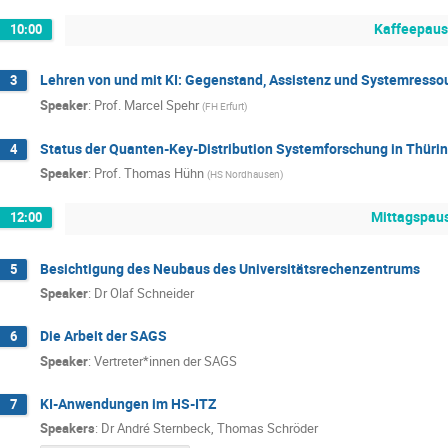
Kaffeepau
10:00
Lehren von und mit KI: Gegenstand, Assistenz und Systemresso
3
Speaker
:
Prof.
Marcel Spehr
(
FH Erfurt
)
Status der Quanten-Key-Distribution Systemforschung in Thüri
4
Speaker
:
Prof.
Thomas Hühn
(
HS Nordhausen
)
Mittagspau
12:00
Besichtigung des Neubaus des Universitätsrechenzentrums
5
Speaker
:
Dr
Olaf Schneider
Die Arbeit der SAGS
6
Speaker
:
Vertreter*innen der SAGS
KI-Anwendungen im HS-ITZ
7
Speakers
:
Dr
André Sternbeck
,
Thomas Schröder