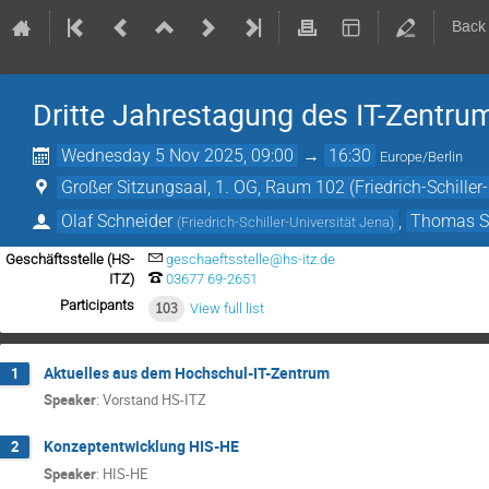
Back
Dritte Jahrestagung des IT-Zentru
Wednesday 5 Nov 2025, 09:00
→
16:30
Europe/Berlin
Großer Sitzungsaal, 1. OG, Raum 102 (Friedrich-Schiller
Olaf Schneider
,
Thomas S
(
Friedrich-Schiller-Universität Jena
)
Geschäftsstelle (HS-
geschaeftsstelle@hs-itz.de
ITZ)
03677 69-2651
Participants
103
View full list
Aktuelles aus dem Hochschul-IT-Zentrum
1
Speaker
:
Vorstand HS-ITZ
Konzeptentwicklung HIS-HE
2
Speaker
:
HIS-HE