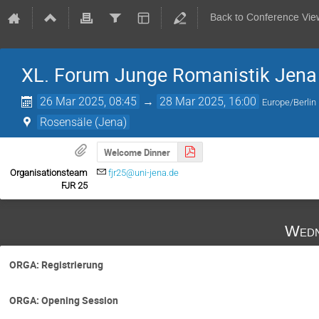
Back to Conference Vie
XL. Forum Junge Romanistik Jena
26 Mar 2025, 08:45
→
28 Mar 2025, 16:00
Europe/Berlin
Rosensäle (Jena)
Welcome Dinner
Organisationsteam
fjr25@uni-jena.de
FJR 25
Wedn
ORGA: Registrierung
ORGA: Opening Session