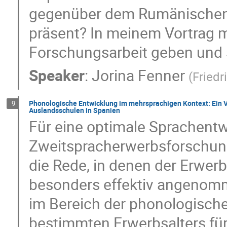
gegenüber dem Rumänischen
präsent? In meinem Vortrag m
Forschungsarbeit geben und 
Speaker
:
Jorina Fenner
(
Friedr
Phonologische Entwicklung im mehrsprachigen Kontext: Ein 
9
Auslandsschulen in Spanien
Für eine optimale Sprachentwi
Zweitspracherwerbsforschun
die Rede, in denen der Erwer
besonders effektiv angenomm
im Bereich der phonologisch
bestimmten Erwerbsalters fü