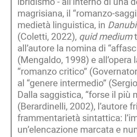
ibridismo - all’interno di una d
magrisiana, il “romanzo-sagg
medietà linguistica, in
Danubi
(Coletti, 2022),
quid medium
t
all’autore la nomina di “affas
(Mengaldo, 1998) e all’opera l
“romanzo critico” (Governator
al “genere intermedio” (Sergio
Dalla saggistica, “forse il più
(Berardinelli, 2002), l’autore 
frammentarietà sintattica: l’i
un’elencazione marcata e num