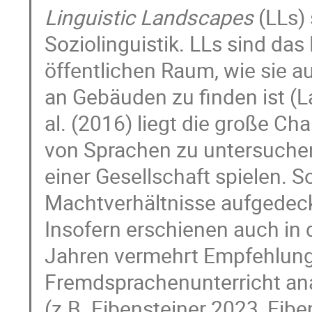
Linguistic Landscapes
(LLs) 
Soziolinguistik. LLs sind da
öffentlichen Raum, wie sie 
an Gebäuden zu finden ist (
al. (2016) liegt die große Ch
von Sprachen zu untersuchen u
einer Gesellschaft spielen. S
Machtverhältnisse aufgedeck
Insofern erschienen auch in d
Jahren vermehrt Empfehlung
Fremdsprachenunterricht ana
(z.B. Eibensteiner 2023, Eibe