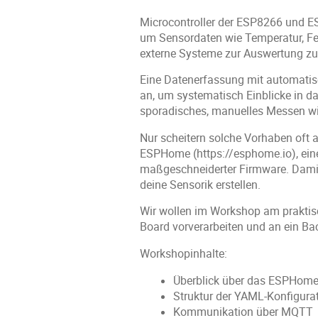
Microcontroller der ESP8266 und ES
um Sensordaten wie Temperatur, Feu
externe Systeme zur Auswertung zu
Eine Datenerfassung mit automatisc
an, um systematisch Einblicke in d
sporadisches, manuelles Messen wi
Nur scheitern solche Vorhaben oft
ESPHome (https://esphome.io), ei
maßgeschneiderter Firmware. Damit
deine Sensorik erstellen.
Wir wollen im Workshop am praktisc
Board vorverarbeiten und an ein B
Workshopinhalte:
Überblick über das ESPHome
Struktur der YAML-Konfigura
Kommunikation über MQTT