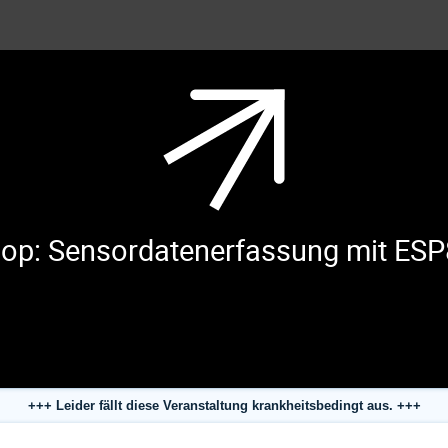
op: Sensordatenerfassung mit ES
+++ Leider fällt diese Veranstaltung krankheitsbedingt aus. +++