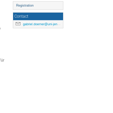
Event
Registration
menu
Contact
gabriel.doerner@uni-jena.de
e
für