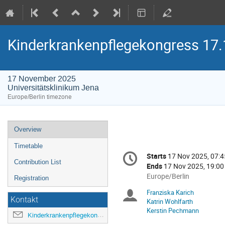
Kinderkrankenpflegekongress 17
17 November 2025
Universitätsklinikum Jena
Europe/Berlin timezone
Event
Overview
menu
Timetable
Conference
Starts
17 Nov 2025, 07:4
Date/Time
information
Contribution List
Ends
17 Nov 2025, 19:00
All
Europe/Berlin
Registration
times
Franziska Karich
Chairpersons
are
Kontakt
Katrin Wohlfarth
in
Kerstin Pechmann
Kinderkrankenpflegekongress@med.uni-jena.de
Europe/Berlin