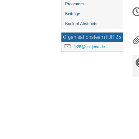
menu
Programm
C
in
Beiträge
Book of Abstracts
Organisationsteam FJR 25
fjr25@uni-jena.de