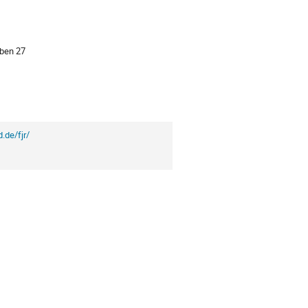
ion
ben 27
.de/fjr/