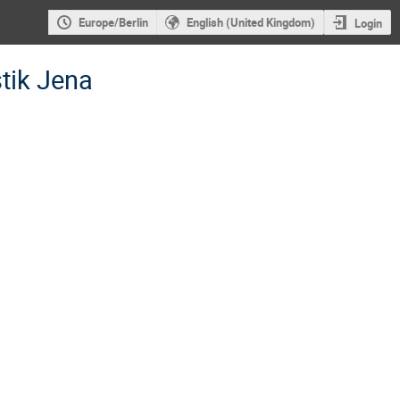
Europe/Berlin
English (United Kingdom)
Login
tik Jena