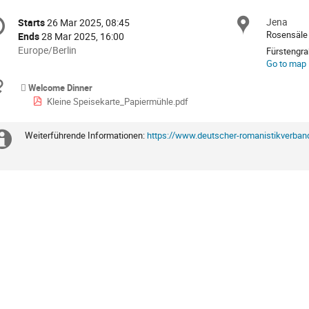
onference
Jena
Locat
Starts
26 Mar 2025, 08:45
Date/Time
formation
Rosensäle
Ends
28 Mar 2025, 16:00
All
Europe/Berlin
Fürstengra
times
Go to map
are
Materials
Welcome Dinner
in
Kleine Speisekarte_Papiermühle.pdf
Europe/Berlin
Weiterführende Informationen:
https://www.deutscher-romanistikverband
Extra
information