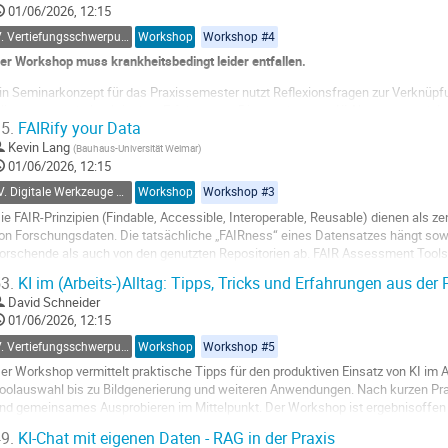
01/06/2026, 12:15
V. Vertiefungsschwerpunkt - KI im universitären Alltag
Workshop
Workshop #4
er Workshop muss krankheitsbedingt leider entfallen.
in Seminarkonzept für das Praxissemester nutzt Reflexionsfragen zur Verknü
issen und schulpraktischen Erfahrungen. Die zunehmende KI-Nutzung durch Le
5.
FAIRify your Data
ognitive Durchdringungsprozesse zu unterwandern. Im Workshop werden KI-sens
Kevin Lang
(
Bauhaus-Universität Weimar
)
o
01/06/2026, 12:15
o
IV. Digitale Werkzeuge & Transformationsprozesse
Workshop
Workshop #3
ontribution
age
ie FAIR-Prinzipien (Findable, Accessible, Interoperable, Reusable) dienen als z
on Forschungsdaten. Die tatsächliche „FAIRness“ eines Datensatzes hängt sow
orschende als auch von den genutzten Repositorien ab. FAIR Assessment Tools
ieser Kriterien. Die Veranstaltung bietet eine...
3.
KI im (Arbeits-)Alltag: Tipps, Tricks und Erfahrungen aus der 
o
David Schneider
o
01/06/2026, 12:15
ontribution
V. Vertiefungsschwerpunkt - KI im universitären Alltag
Workshop
Workshop #5
age
er Workshop vermittelt praktische Tipps für den produktiven Einsatz von KI im 
oolauswahl bis zu Bildgenerierung und weiteren Anwendungen. Nach kurzen Pr
nd gemeinsames Ausprobieren im Mittelpunkt. Der Workshop ist ergebnisoffen u
rfahrungsstand der Teilnehmenden.
9.
KI-Chat mit eigenen Daten - RAG in der Praxis