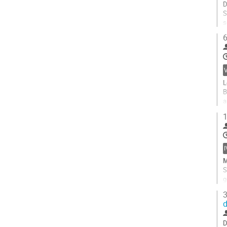
p
D
S
s
l
6
G
t
c
p
L
B
a
1
Z
G
t
c
p
M
S
g
3
G
d
t
c
p
D