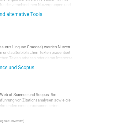
s für die verschiedenen Nutzergruppen und
nd alternative Tools
hesaurus Linguae Graecae) werden Nutzen
 und außerbiblischen Texten präsentiert.
lichen Texten arbeiten oder daran Interesse
ence und Scopus
 Web of Science und Scopus. Sie
hführung von Zitationsanalysen sowie die
nehmenden einen praxisorientierten
igitale Universität
)