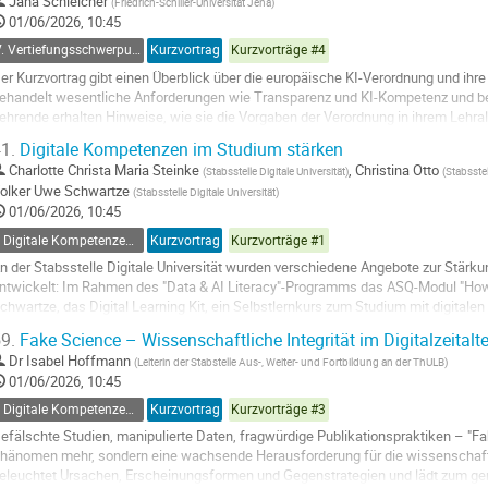
o
Jana Schleicher
(
Friedrich-Schiller-Universität Jena
)
o
01/06/2026, 10:45
ontribution
V. Vertiefungsschwerpunkt - KI im universitären Alltag
Kurzvortrag
Kurzvorträge #4
age
er Kurzvortrag gibt einen Überblick über die europäische KI-Verordnung und ihre
ehandelt wesentliche Anforderungen wie Transparenz und KI-Kompetenz und bet
ehrende erhalten Hinweise, wie sie die Vorgaben der Verordnung in ihrem Lehra
1.
Digitale Kompetenzen im Studium stärken
ielgruppe:
Lehrende
Charlotte Christa Maria Steinke
,
Christina Otto
(
Stabsstelle Digitale Universität
)
(
Stabsstel
o
olker Uwe Schwartze
(
Stabsstelle Digitale Universität
)
o
01/06/2026, 10:45
ontribution
I. Digitale Kompetenzen im Studium
Kurzvortrag
Kurzvorträge #1
age
n der Stabsstelle Digitale Universität wurden verschiedene Angebote zur Stärk
ntwickelt: Im Rahmen des "Data & AI Literacy"-Programms das ASQ-Modul "How to
chwartze, das Digital Learning Kit, ein Selbstlernkurs zum Studium mit digitalen
uletzt der "genKI-Führerschein für das Studium"...
9.
Fake Science – Wissenschaftliche Integrität im Digitalzeitalte
o
Dr
Isabel Hoffmann
(
Leiterin der Stabstelle Aus-, Weiter- und Fortbildung an der ThULB
)
o
01/06/2026, 10:45
ontribution
I. Digitale Kompetenzen im Studium
Kurzvortrag
Kurzvorträge #3
age
efälschte Studien, manipulierte Daten, fragwürdige Publikationspraktiken – "Fa
hänomen mehr, sondern eine wachsende Herausforderung für die wissenschaft
eleuchtet Ursachen, Erscheinungsformen und Gegenstrategien und lädt zum ge