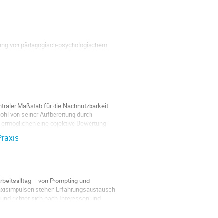
pfung von pädagogisch-psychologischem
hramtsstudierende scheint wichtige
ible Aufgabenformate vorgestellt und...
entraler Maßstab für die Nachnutzbarkeit
ohl von seiner Aufbereitung durch
 ermöglichen eine objektive Bewertung
Praxis
Arbeitsalltag – von Prompting und
axisimpulsen stehen Erfahrungsaustausch
nd richtet sich nach Interessen und