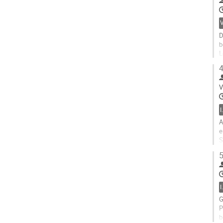
G
t
c
p
D
b
L
4
Z
G
V
t
c
p
A
e
S
z
5
G
t
c
p
G
P
b